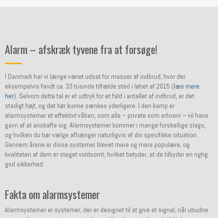
Alarm – afskræk tyvene fra at forsøge!
I Danmark har vi længe været udsat for masser af indbrud, hvor der
eksempelvis fandt ca. 33 tusinde tilfælde sted i løbet af 2015 (
læs mere
her
). Selvom dette tal er et udtryk for et fald i antallet af indbrud, er det
stadigt højt, og det bør kunne sænkes yderligere. I den kamp er
alarmsystemer et effektivt våben, som alle – private som erhverv – vil have
gavn af at anskaffe sig. Alarmsystemer kommer i mange forskellige slags,
og hvilken du bør vælge afhænger naturligvis af din specifikke situation.
Gennem årene er disse systemer blevet mere og mere populære, og
kvaliteten af dem er steget voldsomt, hvilket betyder, at de tilbyder en rigtig
god sikkerhed.
Fakta om alarmsystemer
Alarmsystemer er systemer, der er designet til at give et signal, når ubudne