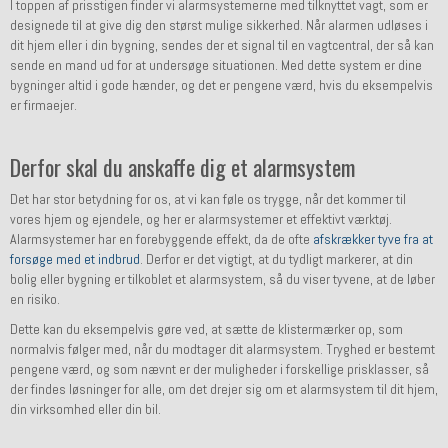
I toppen af prisstigen finder vi alarmsystemerne med tilknyttet vagt, som er
designede til at give dig den størst mulige sikkerhed. Når alarmen udløses i
dit hjem eller i din bygning, sendes der et signal til en vagtcentral, der så kan
sende en mand ud for at undersøge situationen. Med dette system er dine
bygninger altid i gode hænder, og det er pengene værd, hvis du eksempelvis
er firmaejer.
Derfor skal du anskaffe dig et alarmsystem
Det har stor betydning for os, at vi kan føle os trygge, når det kommer til
vores hjem og ejendele, og her er alarmsystemer et effektivt værktøj.
Alarmsystemer har en forebyggende effekt, da de ofte
afskrækker tyve fra at
forsøge med et indbrud
. Derfor er det vigtigt, at du tydligt markerer, at din
bolig eller bygning er tilkoblet et alarmsystem, så du viser tyvene, at de løber
en risiko.
Dette kan du eksempelvis gøre ved, at sætte de klistermærker op, som
normalvis følger med, når du modtager dit alarmsystem. Tryghed er bestemt
pengene værd, og som nævnt er der muligheder i forskellige prisklasser, så
der findes løsninger for alle, om det drejer sig om et alarmsystem til dit hjem,
din virksomhed eller din bil.