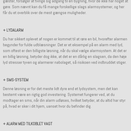
gæster, forsøger at tvinge sig adgang til en bygning, hvor de ikke har noget at
gøre. Som nævnt kan du få mange forskellige slags alarmsystemer, og her
får du et overblik over de mest gængse muligheder.
+ LYDALARM
Du har sikkert oplevet af nogen er kommet til at røre en bil, hvorefter alarmen
begynder for fulde udblæsninger. Det er et eksempel på en alarm med lyd,
som oftest er den billigste løsning, når du skal vælge alarmsystem. At det er
en billig løsning, betyder dog ikke, at det er en dårlig en slagsen, da den høje
lyd stresser tyven og alarmerer nabolaget, så risikoen ved indbruddet stiger.
+ SMS-SYSTEM
Denne løsning er for det meste lidt dyre end et lydsystem, men det kan
bestemt være en rigtig god investering. Systemet fungerer ved, at du
modtager en sms, når din alarm udløses, hvilket betyder, at du altid har styr
på, hvad er sker i dit hjem, uanset hvor du befinder dig.
+ ALARM MED TILKOBLET VAGT