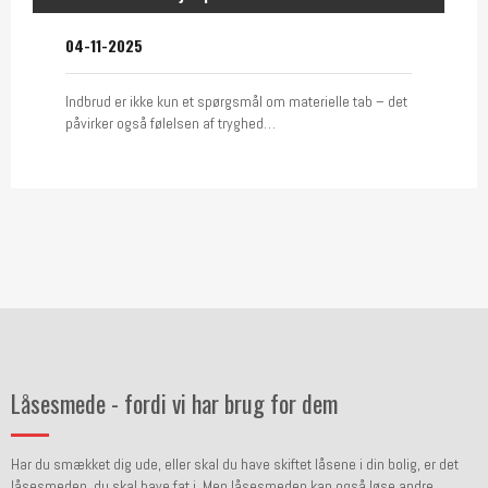
04-11-2025
Indbrud er ikke kun et spørgsmål om materielle tab – det
påvirker også følelsen af tryghed…
Låsesmede - fordi vi har brug for dem
Har du smækket dig ude, eller skal du have skiftet låsene i din bolig, er det
låsesmeden, du skal have fat i. Men låsesmeden kan også løse andre