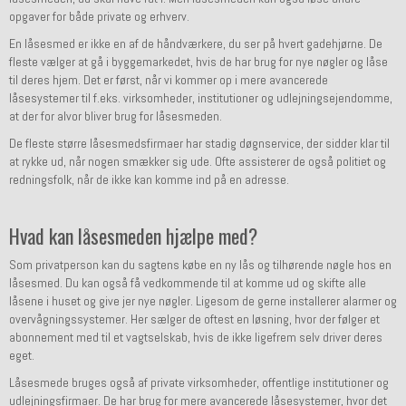
opgaver for både private og erhverv.
En låsesmed er ikke en af de håndværkere, du ser på hvert gadehjørne. De
fleste vælger at gå i byggemarkedet, hvis de har brug for nye nøgler og låse
til deres hjem. Det er først, når vi kommer op i mere avancerede
låsesystemer til f.eks. virksomheder, institutioner og udlejningsejendomme,
at der for alvor bliver brug for låsesmeden.
De fleste større låsesmedsfirmaer har stadig døgnservice, der sidder klar til
at rykke ud, når nogen smækker sig ude. Ofte assisterer de også politiet og
redningsfolk, når de ikke kan komme ind på en adresse.
Hvad kan låsesmeden hjælpe med?
Som privatperson kan du sagtens købe en ny lås og tilhørende nøgle hos en
låsesmed. Du kan også få vedkommende til at komme ud og skifte alle
låsene i huset og give jer nye nøgler. Ligesom de gerne installerer alarmer og
overvågningssystemer. He
r sælger de oftest en løsning, hvor der følger et
abonnement med til et vagtselskab, hvis de ikke ligefrem selv driver deres
eget.
Låsesmede bruges også af private virksomheder, offentlige institutioner og
udlejningsfirmaer. De har brug for mere avancerede låsesystemer, hvor det