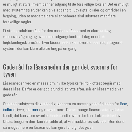
er muligt at styre, hvem der har adgang til de forskellige lokaler. Det er muligt
med systemnøgler, der kan give adgang til udvalgte lokaler og områder i en
bygning, uden at medarbejdere eller beboere skal udstyres med flere
forskellige nøgler.
Et stort produktområde for den moderne låsesmed er alarmanlæg,
videoovervågning og avanceret adgangskontrol. I dag er det et
højteknologisk område, hvor låsesmeden kan levere et samlet, integreret
system, der kan klare alle tre ting på en gang.
Gode råd fra låsesmeden der gør det sværere for
tyven
Låsesmeden ved en masse om, hvilke typiske fejl folk oftest begår med
deres låse. Derfor er der god grund til at lytte efter, når en låsesmed giver
gode råd.
Stopindbrudstyven.dk guider dig igennem en masse gode råd inden for
låse
,
indbrud
, tyve,
alarmer
og meget mere. Der er mange låsesmede, og det er
kendt, det kan være svært at finde rundt i hvem der kan dække dit behov.
Oftest bruger vi dem kun i tilfælde af, at vi smækker os selv ude. Men der er
så meget mere en låsesmed kan gøre for dig. Det giver