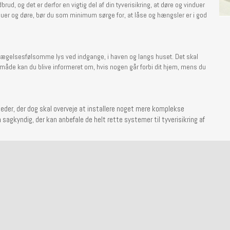
d, og det er derfor en vigtig del af din tyverisikring, at døre og vinduer
induer og døre, bør du som minimum sørge for, at låse og hængsler er i god
e bevægelsesfølsomme lys ved indgange, i haven og langs huset. Det skal
åde kan du blive informeret om, hvis nogen går forbi dit hjem, mens du
heder, der dog skal overveje at installere noget mere komplekse
 sagkyndig, der kan anbefale de helt rette systemer til tyverisikring af