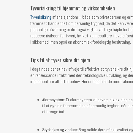
Tyverisikring til hjemmet og virksomheden
Tyverisikring
af ens ejendom – både som privatperson og erhve
fremmest handler det om personlig tryghed, da det kan være
personlige påvirkning er det også vigtigt at tage højde for 
reducere risikoen for tyveri, hvilket kan resultere i lavere for
i sikkerhed, men også en økonomisk fordelagtig beslutning.
Tips til at tyverisikre dit hjem
I dag findes der et hav af veje til effektivt at tyverisikre d
en renæssance i takt med den teknologiske udvikling, og derf
implementere alt efter behov. Her er nogen af de mest almindel
Alarmsystem:
Et alarmsystem vil advare dig og dine 
til at øge din fornemmelse af personlig tryghed, når 
at trænge ind.
Styrk døre og vinduer:
Brug solide døre af høj kvalitet 