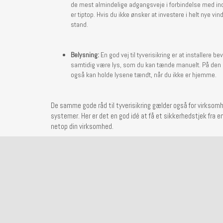
de mest almindelige adgangsveje i forbindelse med indbru
er tiptop. Hvis du ikke ønsker at investere i helt nye v
stand.
Belysning:
En god vej til tyverisikring er at installer
samtidig være lys, som du kan tænde manuelt. På den m
også kan holde lysene tændt, når du ikke er hjemme.
De samme gode råd til tyverisikring gælder også for virksom
systemer. Her er det en god idé at få et sikkerhedstjek fra en
netop din virksomhed.