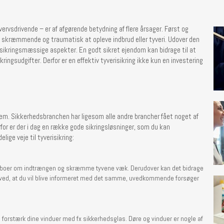
rvsdrivende – er af afgørende betydning af flere årsager. Først og
 skræmmende og traumatisk at opleve indbrud eller tyveri. Udover den
forsikringsmæssige aspekter. En godt sikret ejendom kan bidrage til at
sikringsudgifter. Derfor er en effektiv tyverisikring ikke kun en investering
it hjem. Sikkerhedsbranchen har ligesom alle andre brancher fået noget af
or er der i dag en række gode sikringsløsninger, som du kan
ige veje til tyverisikring:
naboer om indtrængen og skræmme tyvene væk. Derudover kan det bidrage
du ved, at du vil blive informeret med det samme, uvedkommende forsøger
og forstærk dine vinduer med fx sikkerhedsglas. Døre og vinduer er nogle af