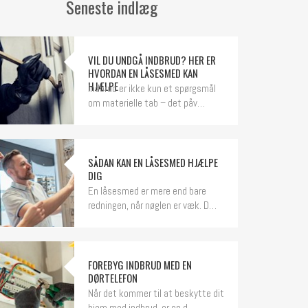
Seneste indlæg
VIL DU UNDGÅ INDBRUD? HER ER
HVORDAN EN LÅSESMED KAN
HJÆLPE
Indbrud er ikke kun et spørgsmål
om materielle tab – det påv…
SÅDAN KAN EN LÅSESMED HJÆLPE
DIG
En låsesmed er mere end bare
redningen, når nøglen er væk. D…
FOREBYG INDBRUD MED EN
DØRTELEFON
Når det kommer til at beskytte dit
hjem mod indbrud, er en d…