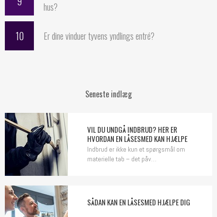
9
hus?
10
Er dine vinduer tyvens yndlings entré?
Seneste indlæg
VIL DU UNDGÅ INDBRUD? HER ER
HVORDAN EN LÅSESMED KAN HJÆLPE
Indbrud er ikke kun et spørgsmål om
materielle tab – det påv…
SÅDAN KAN EN LÅSESMED HJÆLPE DIG