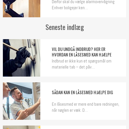
Derfor skal du vælge alarmovervågning
Enhver boligejer ken…
Seneste indlæg
VIL DU UNDGÅ INDBRUD? HER ER
HVORDAN EN LÅSESMED KAN HJÆLPE
Indbrud er ikke kun et spørgsmål om
materielle tab – det påv…
SÅDAN KAN EN LÅSESMED HJÆLPE DIG
En låsesmed er mere end bare redningen,
når nøglen er væk. D…