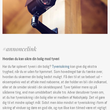
Hvordan du kan sikre din bolig mod tyveri
Har du før oplevet tyveri i din bolig?
Tyverisikring
kan give dig ekstra
tryghed, når du er uden for hjemmet. Som hovedregel bør du tænke over,
hvordan du skærmer din bolig bedst muligt. Få den til at se beboet ud –
eksempelvis ved at aftale med naboerne, at der holder en bil i din indkørsel,
eller at de smider skrald i din skraldespand. Tyve tjekker mere op på
sådanne ting, end man umiddelbart skulle tro. Advar derudover tyven om,
at du har tyverisikring i din bolig eller er medlem af Nabohjælp. Det vil gøre
dig til et mindre oplagt mål. Sidst men ikke mindst er tyverisikring i form af
sikring af vinduer og døre en god ide, og nye låse kan tilmed være et vigtigt