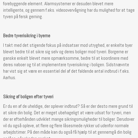
forebyggende element. Alarmsystemer er desuden blevet mere
intelligente, og gennem f.eks. videoovervågning har du mulighed for at tage
tyven på fersk gerning.
Bedre tyverisikring i byerne
I takt med det stigende fokus på indsatser mod utryghed, er enkelte byer
blevet bedre til at sikre sig selv og deres boliger mod tyveri. Borgerne er
ganske enkelt blevet mere opmærksomme, bedre til at koordinere med
deres naboer og til at implementere tyverisikring i boligen. Sidstnævnte
har vist sig at være en essentiel del af det faldende antal indbrud i f.eks.
Aarhus.
Sikring af boligen efter tyveri
Er du en af de uheldige, der oplever indbrud? Så er der desto mere grund til
at sikre din bolig. Det er meget ubehageligt at være udsat for tyveri, men
der er efterhånden udviklet mange sikringsmuligheder til boliger. Derudover
vil du også opleve, at flere og flere låsesmede rykker ud udenfor normale
arbejdstimer. På den måde kan du også få hjælp til at gennemgå din bolig