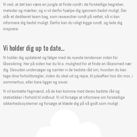
Vi ved, at det kan være en jungle at finde rundt i de forskellige begreber,
metoder og mærker, og vi vil derfor hjælpe dig igennem bedst muligt. Der
står et dedikeret team bag, som researcher rundt på nettet, så vi kan
informere dig bedst muligt. Derfor kan du roligt kigge rundt, og lade dig
inspirere.
Vi holder dig up to date…
Vi holder dig opdateret og følger med de nyeste tendenser inden for
låsesikring. Her på siden har du bl.a. mulighed for at finde en låsesmed nær
dig. Desuden undersøger og samler vi de bedste råd om, hvordan du kan
tage dine forholdsregler, inden du skal ud og rejse, til juleaften hos din mor, i
sommerhus, eller bare ligger og sover.
Vi vil kontakte fagmænd, så de kan komme med deres bedste råd og
statistikker i forhold til indbrud. Vi vil forsøge at informere om forskellige
sikkerhedssystemer og forsøge at klæde dig på så godt som muligt.