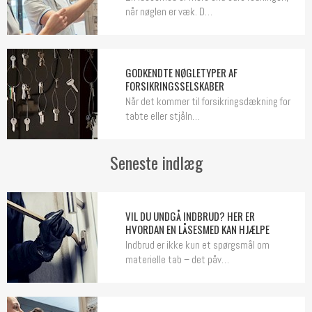
når nøglen er væk. D…
GODKENDTE NØGLETYPER AF
FORSIKRINGSSELSKABER
Når det kommer til forsikringsdækning for
tabte eller stjåln…
Seneste indlæg
VIL DU UNDGÅ INDBRUD? HER ER
HVORDAN EN LÅSESMED KAN HJÆLPE
Indbrud er ikke kun et spørgsmål om
materielle tab – det påv…