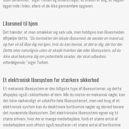
ligger inde i bilen, ellers vil de ikke gennemføre opgaven.
Låsesmed til hjem
Det hænder, at man smækker sig selv ude, men heldigvis kan låsesmeden
afhjælpe dette.
"Du kontakter din lokale låsesmed, de sender en mand ud,
og han vil så låse dig ind igen, hvis du kan bevise, at det er dig, der bor der.
Dette sker naturligvis uden at skade hverken dør eller låsesystem, så du
ikke skal bekymre dig om potentielle skader, der skal udbedres
efterfølgende,"
siger Torben.
Et elektronisk låsesystem for stærkere sikkerhed
Et mekanisk låsesystem er den billigste type af låsesystemer, og dette
afspejles også i sikkerheden af dem. Når du mister en mekanisk nøgle, kan
det blive nødvendigt at udskifte hele låsesystemet, men ved brug af et
elektronisk system kan du deaktivere bortkomne nøgler og derved bevare
det nuværende låsesystem. Det elektroniske låsesystem egner sig til
større erhverv, hvor der er mange medarbejdere, fordi et større antal af
medarbejdere som oftest også resulterer i et større antal af bortkomne