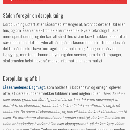
Sådan foregår en døroplukning
Døroplukning udført af en låsesmed afhænger af, hvorvidt det er til bil eller
hus, og om låsen er elektronisk eller mekanisk. Nyere teknologi tillader
mere specificering, og der kan altså stilles større krav til sikkerheden til bil
såvel som hus. Det betyder altså også, at låsesmeden skal forberedes på
dette, når du skal have foretaget en døroplukning. Årsagen er så vidt
ligegyldig, men for at kunne tilbyde dig den service, som du efterspørger,
skal smeden helst have så mange informationer som muligt.
Døroplukning af bil
Låsesmedenes Døgnvagt
, som holder til i København og omegn, oplever
ofte, at deres kunder smækker bildøren i med nøglen i bilen:
"Hvis du af en
eller anden grund har låst dig ude af din bil, kan det være nødvendigt at
kontakte en låsesmed, medmindre du kan få fat i en alternativ nøgle på
anden vis. Du ringer til låsesmeden, og han vil inden for kort tid ankomme til
bilen. En autoriseret låsesmed har et særligt værktøj, der kan låse bilen op,
uden at beskadige hverken bilen eller låsesystemet, så du kan køre videre
uden skrammer,"
siger Torben og understreger, at kravet er dog, at nøglen