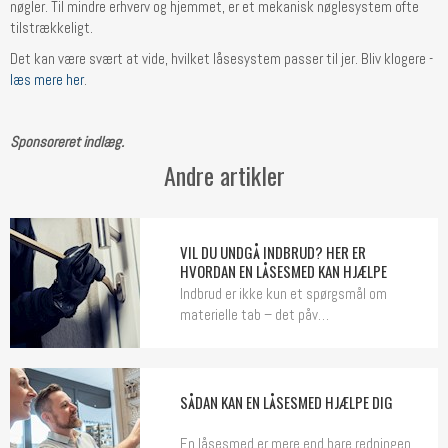
nøgler. Til mindre erhverv og hjemmet, er et mekanisk nøglesystem ofte
tilstrækkeligt.
Det kan være svært at vide, hvilket låsesystem passer til jer. Bliv klogere -
læs mere her
.
Sponsoreret indlæg.
Andre artikler
VIL DU UNDGÅ INDBRUD? HER ER
HVORDAN EN LÅSESMED KAN HJÆLPE
Indbrud er ikke kun et spørgsmål om
materielle tab – det påv…
SÅDAN KAN EN LÅSESMED HJÆLPE DIG
En låsesmed er mere end bare redningen,