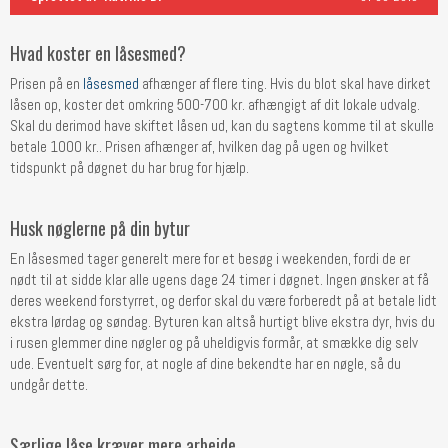
Hvad koster en låsesmed?
Prisen på en
låsesmed
afhænger af flere ting. Hvis du blot skal have dirket
låsen op, koster det omkring 500-700 kr. afhængigt af dit lokale udvalg.
Skal du derimod have skiftet låsen ud, kan du sagtens komme til at skulle
betale 1000 kr.. Prisen afhænger af, hvilken dag på ugen og hvilket
tidspunkt på døgnet du har brug for hjælp.
Husk nøglerne på din bytur
En låsesmed tager generelt mere for et besøg i weekenden, fordi de er
nødt til at sidde klar alle ugens dage 24 timer i døgnet. Ingen ønsker at få
deres weekend forstyrret, og derfor skal du være forberedt på at betale lidt
ekstra lørdag og søndag. Byturen kan altså hurtigt blive ekstra dyr, hvis du
i rusen glemmer dine nøgler og på uheldigvis formår, at smække dig selv
ude. Eventuelt sørg for, at nogle af dine bekendte har en nøgle, så du
undgår dette.
Særlige låse kræver mere arbejde