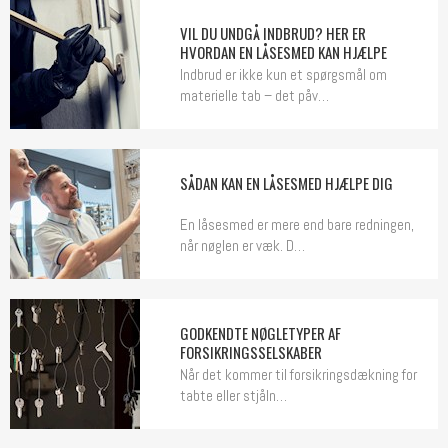
VIL DU UNDGÅ INDBRUD? HER ER
HVORDAN EN LÅSESMED KAN HJÆLPE
Indbrud er ikke kun et spørgsmål om
materielle tab – det påv…
SÅDAN KAN EN LÅSESMED HJÆLPE DIG
En låsesmed er mere end bare redningen,
når nøglen er væk. D…
GODKENDTE NØGLETYPER AF
FORSIKRINGSSELSKABER
Når det kommer til forsikringsdækning for
tabte eller stjåln…