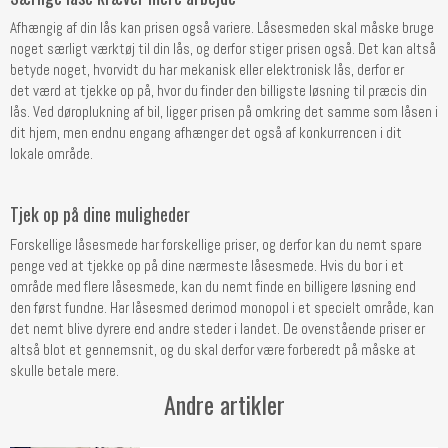
Afhængig af din lås kan prisen også variere. Låsesmeden skal måske bruge
noget særligt værktøj til din lås, og derfor stiger prisen også. Det kan altså
betyde noget, hvorvidt du har mekanisk eller elektronisk lås, derfor er
det værd at tjekke op på, hvor du finder den billigste løsning til præcis din
lås. Ved døroplukning af bil, ligger prisen på omkring det samme som låsen i
dit hjem, men endnu engang afhænger det også af konkurrencen i dit
lokale område.
Tjek op på dine muligheder
Forskellige låsesmede har forskellige priser, og derfor kan du nemt spare
penge ved at tjekke op på dine nærmeste låsesmede. Hvis du bor i et
område med flere låsesmede, kan du nemt finde en billigere løsning end
den først fundne. Har låsesmed derimod monopol i et specielt område, kan
det nemt blive dyrere end andre steder i landet. De ovenstående priser er
altså blot et gennemsnit, og du skal derfor være forberedt på måske at
skulle betale mere.
Andre artikler