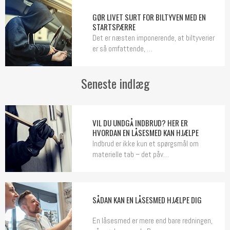
GØR LIVET SURT FOR BILTYVEN MED EN
STARTSPÆRRE
Det er næsten imponerende, at biltyverier
er så omfattende, …
Seneste indlæg
VIL DU UNDGÅ INDBRUD? HER ER
HVORDAN EN LÅSESMED KAN HJÆLPE
Indbrud er ikke kun et spørgsmål om
materielle tab – det påv…
SÅDAN KAN EN LÅSESMED HJÆLPE DIG
En låsesmed er mere end bare redningen,