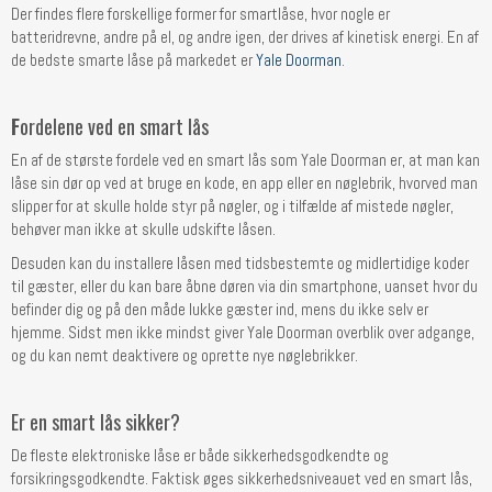
Der findes flere forskellige former for smartlåse, hvor nogle er
batteridrevne, andre på el, og andre igen, der drives af kinetisk energi. En af
de bedste smarte låse på markedet er
Yale Doorman
.
F
ordelene ved en smart lås
En af de største fordele ved en smart lås som Yale Doorman er, at man kan
låse sin dør op ved at bruge en kode, en app eller en nøglebrik, hvorved man
slipper for at skulle holde styr på nøgler, og i tilfælde af mistede nøgler,
behøver man ikke at skulle udskifte låsen.
Desuden kan du installere låsen med tidsbestemte og midlertidige koder
til gæster, eller du kan bare åbne døren via din smartphone, uanset hvor du
befinder dig og på den måde lukke gæster ind, mens du ikke selv er
hjemme. Sidst men ikke mindst giver Yale Doorman overblik over adgange,
og du kan nemt deaktivere og oprette nye nøglebrikker.
Er en smart lås sikker?
De fleste elektroniske låse er både sikkerhedsgodkendte og
forsikringsgodkendte. Faktisk øges sikkerhedsniveauet ved en smart lås,