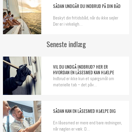
SÅDAN UNDGÅR DU INDBRUD PÅ DIN BÅD
Beskyt din fritidsbåd, når du ikke sejler
Der er i virkeligh…
Seneste indlæg
VIL DU UNDGÅ INDBRUD? HER ER
HVORDAN EN LÅSESMED KAN HJÆLPE
Indbrud er ikke kun et spørgsmål om
materielle tab – det påv…
SÅDAN KAN EN LÅSESMED HJÆLPE DIG
En låsesmed er mere end bare redningen,
når nøglen er væk. D…