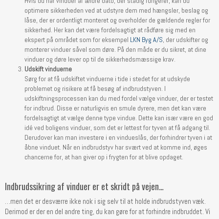
Hvis du har vinduer af ældre dato, der stadig fungerer, kan du
optimere sikkerheden ved at udstyre dem med hængsler, beslag og
låse, der er ordentligt monteret og overholder de gældende regler for
sikkerhed. Her kan det være fordelsagtigt at rådføre sig med en
ekspert på området som for eksempel
LKN Byg A/S
, der udskifter og
monterer vinduer såvel som døre. På den måde er du sikret, at dine
vinduer og døre lever op til de sikkerhedsmæssige krav.
Udskift vinduerne
Sørg for at få udskiftet vinduerne i tide i stedet for at udskyde
problemet og risikere at få besøg af indbrudstyven. I
udskiftningsprocessen kan du med fordel vælge vinduer, der er testet
for indbrud. Disse er naturligvis en smule dyrere, men det kan være
fordelsagtigt at vælge denne type vindue. Dette kan især være en god
idé ved boligens vinduer, som det er lettest for tyven at få adgang til.
Derudover kan man investere i en vindueslås, der forhindrer tyven i at
åbne vinduet. Når en indbrudstyv har svært ved at komme ind, øges
chancerne for, at han giver op i frygten for at blive opdaget.
Indbrudssikring af vinduer er et skridt på vejen…
…men det er desværre ikke nok i sig selv til at holde indbrudstyven væk.
Derimod er der en del andre ting, du kan gøre for at forhindre indbruddet. Vi