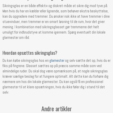
Sikringsglas er en både effektiv og diskret måde at sikre dig mod tyve på.
Men hvis du har en kælder eller lignende, som behøver ekstra beskyttelse,
kan du opgradere med tremmer. Du ønsker nok ikke at have tremmer i dine
stuevinduer, men tremmer er en smart løsning til de rum, hvor det giver
mening. I kombination med sikringsglasset gør tremmerne det helt
umuligt for indbrudstyve at komme igennem. Spørg eventuelt din lokale
glarmester om råd.
Hvordan opsættes sikringsglas?
Du kan købe sikringsglas hos en
glamester
og selv sætte det op, hvis du er
fiks på fingrene. Glasset sættes op på præcis samme måde som ved
almindelige ruder. Du skal dog være opmærksom på, at nogle sikringsglas
kræver særlige beslag for at fungere optimalt. Alt dette kan du forhøre dig
nærmere om hos din lokale glarmester. Du kan også få en professionel
glarmester til at klare opsætningen, hvis du ikke føler dig i stand til det
selv.
Andre artikler