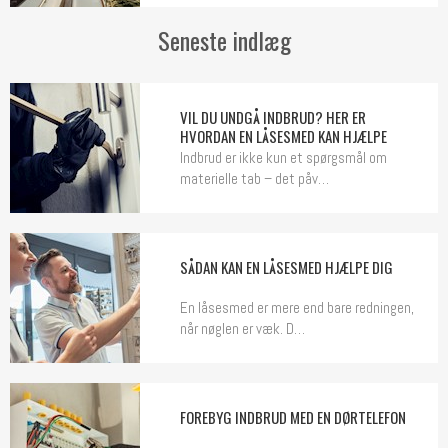
Seneste indlæg
VIL DU UNDGÅ INDBRUD? HER ER
HVORDAN EN LÅSESMED KAN HJÆLPE
Indbrud er ikke kun et spørgsmål om
materielle tab – det påv…
SÅDAN KAN EN LÅSESMED HJÆLPE DIG
En låsesmed er mere end bare redningen,
når nøglen er væk. D…
FOREBYG INDBRUD MED EN DØRTELEFON